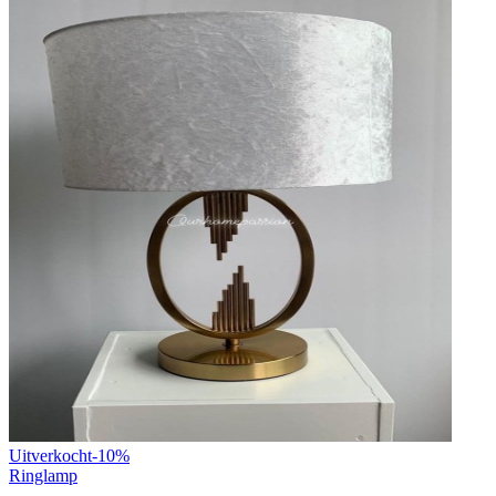
Uitverkocht
-
10
%
Ringlamp