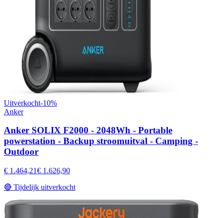
Uitverkocht
-
10
%
Anker
Anker SOLIX F2000 - 2048Wh - Portable
powerstation - Backup stroomuitval - Camping -
Outdoor
€ 1.464,21
€ 1.626,90
🔴
Tijdelijk uitverkocht