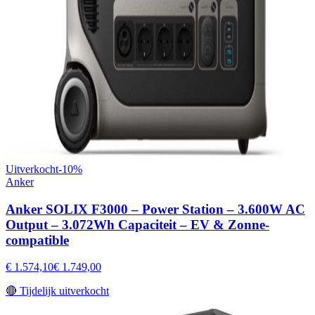
Uitverkocht
-
10
%
Anker
Anker SOLIX F3000 – Power Station – 3.600W AC
Output – 3.072Wh Capaciteit – EV & Zonne-
compatible
€ 1.574,10
€ 1.749,00
🔴
Tijdelijk uitverkocht