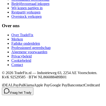
Bedrijfsvoorraad inkopen
Wij kopen partijen in
Restpartij verkopen
Overstock verkopen
Over ons
Over TradeFix
Merken
Fatbike onderdelen
Professioneel gereedschap
Algemene voorwaarden
Privacybeleid
Cookiebeleid
Contact
©
2026
TradeFix.nl — Industrieweg 63, 2254 AE Voorschoten.
KvK 92529585 · BTW NL866088489B01
iDEAL
PayPal
Klarna
Apple Pay
Google Pay
Bancontact
Creditcard
Vraag het Trady