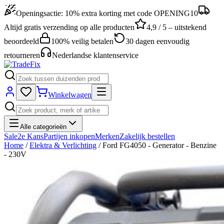
Openingsactie: 10% extra korting met code OPENING10
Altijd gratis verzending op alle producten
4,9 / 5 – uitstekend
beoordeeld
100% veilig betalen
30 dagen eenvoudig
retourneren
Nederlandse klantenservice
Winkelwagen
Alle categorieën
Sale
2e Kans
Partijen inkopen
Merken
Zakelijk bestellen
Home
/
Elektra & Verlichting
/
Ford FG4050 - Generator - Benzine
- 230V