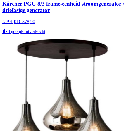
Kärcher PGG 8/3 frame-eenheid stroomgenerator /
driefasige generator
€ 791,01
€ 878,90
🔴
Tijdelijk uitverkocht