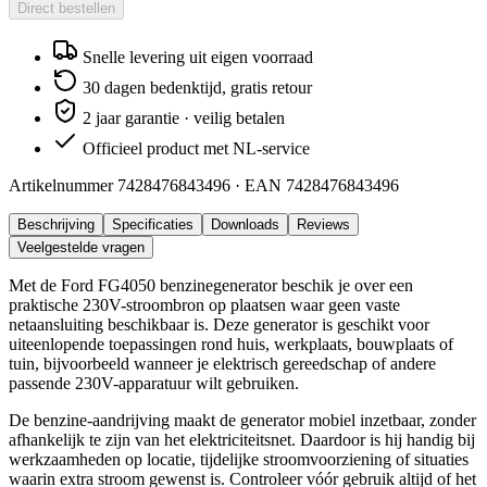
Direct bestellen
Snelle levering uit eigen voorraad
30 dagen bedenktijd, gratis retour
2 jaar garantie · veilig betalen
Officieel product met NL-service
Artikelnummer
7428476843496
· EAN
7428476843496
Beschrijving
Specificaties
Downloads
Reviews
Veelgestelde vragen
Met de Ford FG4050 benzinegenerator beschik je over een
praktische 230V-stroombron op plaatsen waar geen vaste
netaansluiting beschikbaar is. Deze generator is geschikt voor
uiteenlopende toepassingen rond huis, werkplaats, bouwplaats of
tuin, bijvoorbeeld wanneer je elektrisch gereedschap of andere
passende 230V-apparatuur wilt gebruiken.
De benzine-aandrijving maakt de generator mobiel inzetbaar, zonder
afhankelijk te zijn van het elektriciteitsnet. Daardoor is hij handig bij
werkzaamheden op locatie, tijdelijke stroomvoorziening of situaties
waarin extra stroom gewenst is. Controleer vóór gebruik altijd of het