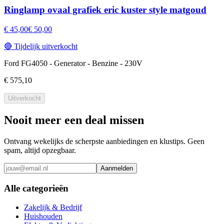
Ringlamp ovaal grafiek eric kuster style matgoud
€ 45,00
€ 50,00
🔴
Tijdelijk uitverkocht
Ford FG4050 - Generator - Benzine - 230V
€ 575,10
Uitverkocht
Nooit meer een deal missen
Ontvang wekelijks de scherpste aanbiedingen en klustips. Geen
spam, altijd opzegbaar.
Aanmelden
Alle categorieën
Zakelijk & Bedrijf
Huishouden