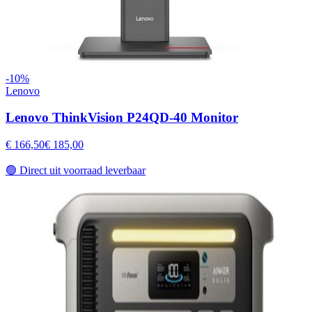
-
10
%
Lenovo
Lenovo ThinkVision P24QD-40 Monitor
€ 166,50
€ 185,00
🟢
Direct uit voorraad leverbaar