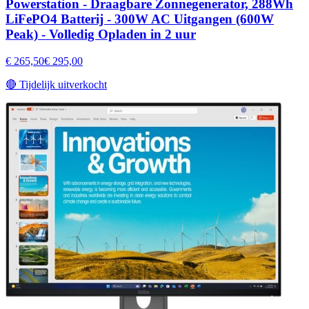
Powerstation - Draagbare Zonnegenerator, 288Wh
LiFePO4 Batterij - 300W AC Uitgangen (600W
Peak) - Volledig Opladen in 2 uur
€ 265,50
€ 295,00
🔴
Tijdelijk uitverkocht