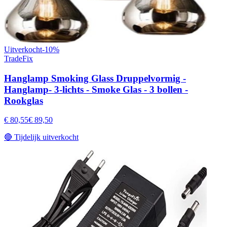
Uitverkocht
-
10
%
TradeFix
Hanglamp Smoking Glass Druppelvormig -
Hanglamp- 3-lichts - Smoke Glas - 3 bollen -
Rookglas
€ 80,55
€ 89,50
🔴
Tijdelijk uitverkocht