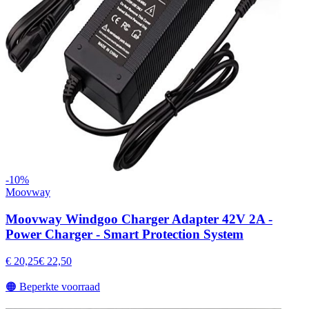
-
10
%
Moovway
Moovway Windgoo Charger Adapter 42V 2A -
Power Charger - Smart Protection System
€ 20,25
€ 22,50
🟠
Beperkte voorraad