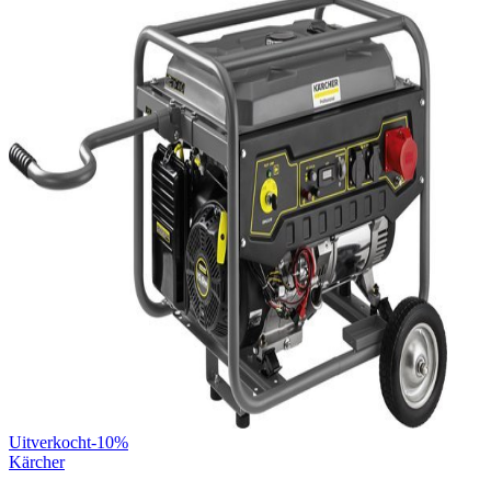
Uitverkocht
-
10
%
Kärcher