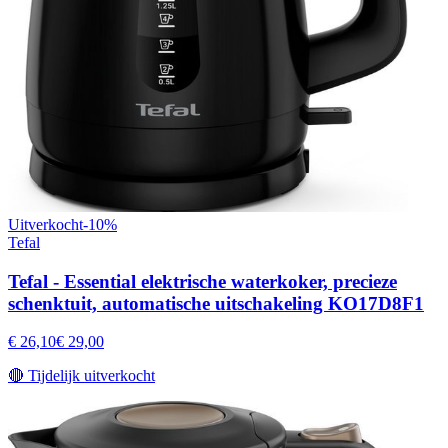
Uitverkocht
-
10
%
Tefal
Tefal - Essential elektrische waterkoker, precieze
schenktuit, automatische uitschakeling KO17D8F1
€ 26,10
€ 29,00
🔴
Tijdelijk uitverkocht