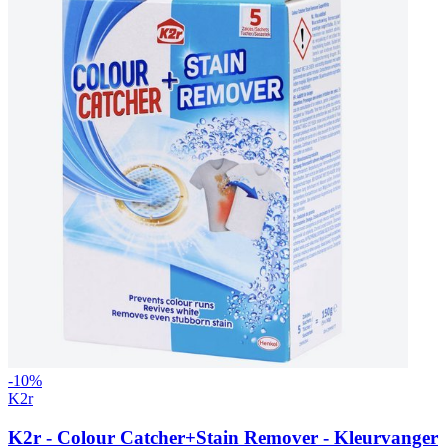
-
10
%
K2r
K2r - Colour Catcher+Stain Remover - Kleurvanger