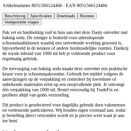
Artikelnummer
8051566124466
· EAN
8051566124466
Beschrijving
Specificaties
Downloads
Reviews
Veelgestelde vragen
Pak vet en hardnekkig vuil in huis aan met deze Dasty ontvetter met
baking soda. De reiniger is bedoeld voor uiteenlopende
schoonmaakklussen waarbij een ontvettende werking gewenst is,
bijvoorbeeld in de keuken of andere huishoudelijke ruimtes. Dankzij
de royale inhoud van 1000 ml heb je voldoende product voor
regelmatig gebruik.
De toevoeging van baking soda maakt deze ontvetter een praktische
keuze voor je schoonmaakroutine. Gebruik het middel volgens de
aanwijzingen op de verpakking en controleer bij kwetsbare of
onbekende materialen eerst op een onopvallende plek. Je ontvangt
één verpakking van 1000 ml. Bestel eenvoudig bij TradeFix en
profiteer altijd van gratis verzending.
Dit product is geselecteerd voor dagelijks gebruik door vakmensen
en veeleisende particulieren. Wij houden eigen voorraad aan, zodat
je bestelling direct verzonden wordt en je precies weet waar je aan
toe bent.