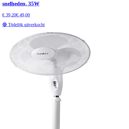
snelheden, 35W
€ 39,20
€ 49,00
🔴
Tijdelijk uitverkocht