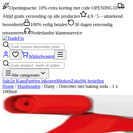
Openingsactie: 10% extra korting met code OPENING10
Altijd gratis verzending op alle producten
4,9 / 5 – uitstekend
beoordeeld
100% veilig betalen
30 dagen eenvoudig
retourneren
Nederlandse klantenservice
Winkelwagen
Alle categorieën
Sale
2e Kans
Partijen inkopen
Merken
Zakelijk bestellen
Home
/
Huishouden
/
Dasty - Ontvetter met baking soda - 1 x
1000ml