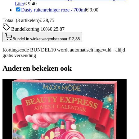
Liter
€ 9,40
Dasty ruitenreiniger roze - 700ml
€ 9,00
Totaal (
3
artikelen)
€ 28,75
Bundelkorting
10
%
€ 25,87
Bundel in winkelwagen
bespaar
€ 2,88
Kortingscode BUNDEL10 wordt automatisch ingevuld · altijd
gratis verzending
Anderen bekeken ook