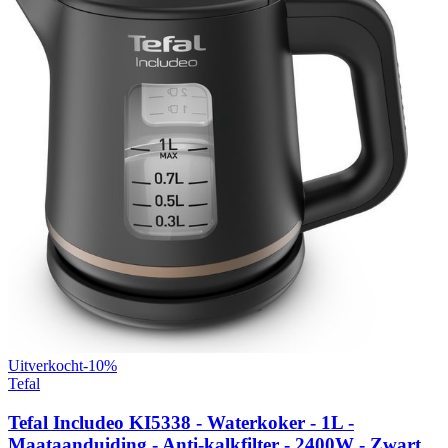
Uitverkocht
-
10
%
Tefal
Tefal Includeo KI5338 - Waterkoker - 1L -
Maataanduiding - Anti-kalkfilter - 2400W - Zwart