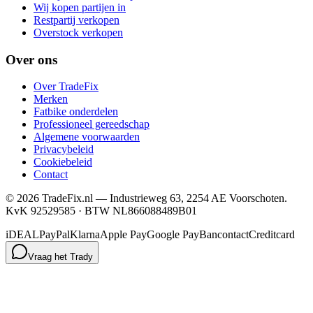
Wij kopen partijen in
Restpartij verkopen
Overstock verkopen
Over ons
Over TradeFix
Merken
Fatbike onderdelen
Professioneel gereedschap
Algemene voorwaarden
Privacybeleid
Cookiebeleid
Contact
©
2026
TradeFix.nl — Industrieweg 63, 2254 AE Voorschoten.
KvK 92529585 · BTW NL866088489B01
iDEAL
PayPal
Klarna
Apple Pay
Google Pay
Bancontact
Creditcard
Vraag het Trady