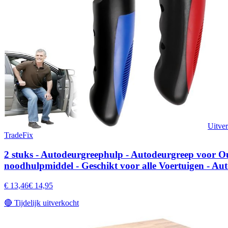
Uitve
TradeFix
2 stuks - Autodeurgreephulp - Autodeurgreep voor Ou
noodhulpmiddel - Geschikt voor alle Voertuigen - Au
€ 13,46
€ 14,95
🔴
Tijdelijk uitverkocht