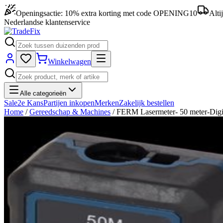
Openingsactie: 10% extra korting met code OPENING10
Alti
Nederlandse klantenservice
Winkelwagen
Alle categorieën
Sale
2e Kans
Partijen inkopen
Merken
Zakelijk bestellen
Home
/
Gereedschap & Machines
/
FERM Lasermeter- 50 meter-Digita