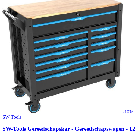
-
10
%
SW-Tools
SW-Tools Gereedschapskar - Gereedschapswagen - 1