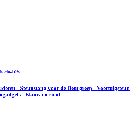
rkocht
-
10
%
deren - Steunstang voor de Deurgreep - Voertuigsteun 
togadgets - Blauw en rood