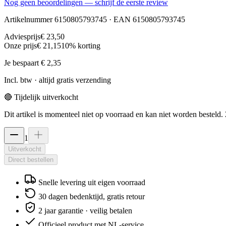
Nog geen beoordelingen — schrijf de eerste review
Artikelnummer
6150805793745
· EAN
6150805793745
Adviesprijs
€ 23,50
Onze prijs
€ 21,15
10
% korting
Je bespaart
€ 2,35
Incl. btw · altijd gratis verzending
🔴 Tijdelijk uitverkocht
Dit artikel is momenteel niet op voorraad en kan niet worden besteld. Z
1
Uitverkocht
Direct bestellen
Snelle levering uit eigen voorraad
30 dagen bedenktijd, gratis retour
2 jaar garantie · veilig betalen
Officieel product met NL-service