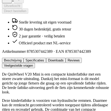
1
Uitverkocht
Direct bestellen
Snelle levering uit eigen voorraad
30 dagen bedenktijd, gratis retour
2 jaar garantie · veilig betalen
Officieel product met NL-service
Artikelnummer
8785307442389
· EAN
8785307442389
Beschrijving
Specificaties
Downloads
Reviews
Veelgestelde vragen
De QmWheel V20 Mini is een compacte kinderfatbike met een
stoere zwarte uitstraling. Dankzij het mini-formaat is dit model
gericht op jonge fietsers die graag op een opvallende fatbike rijden.
De brede fatbike-uitvoering geeft de fiets zijn kenmerkende robuuste
look.
Deze kinderfatbike is voorzien van hydraulische remmen. Daarmee
kan de remkracht gecontroleerd worden toegepast tijdens alledaagse
ritten en recreatief gebruik. De combinatie van het compacte