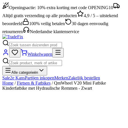
Openingsactie: 10% extra korting met code OPENING10
Altijd gratis verzending op alle producten
4,9 / 5 – uitstekend
beoordeeld
100% veilig betalen
30 dagen eenvoudig
retourneren
Nederlandse klantenservice
Winkelwagen
Alle categorieën
Sale
2e Kans
Partijen inkopen
Merken
Zakelijk bestellen
Home
/
Fietsen & Fatbikes
/
QmWheel V20 Mini Fatbike
Kinderfatbike met Hydraulische Remmen - Zwart