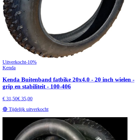
Uitverkocht
-
10
%
Kenda
Kenda Buitenband fatbike 20x4.0 - 20 inch wielen -
grip en stabiliteit - 100-406
€ 31,50
€ 35,00
🔴
Tijdelijk uitverkocht