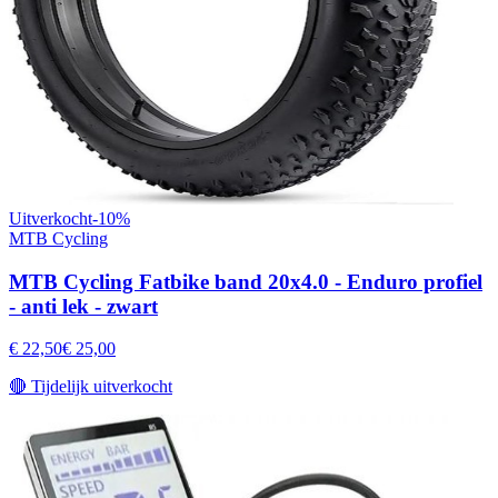
Uitverkocht
-
10
%
MTB Cycling
MTB Cycling Fatbike band 20x4.0 - Enduro profiel
- anti lek - zwart
€ 22,50
€ 25,00
🔴
Tijdelijk uitverkocht