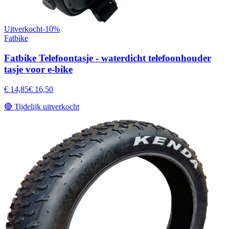
Uitverkocht
-
10
%
Fatbike
Fatbike Telefoontasje - waterdicht telefoonhouder
tasje voor e-bike
€ 14,85
€ 16,50
🔴
Tijdelijk uitverkocht