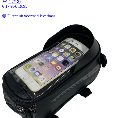
4.7
(
18
)
€ 17,95
€ 19,95
🟢
Direct uit voorraad leverbaar