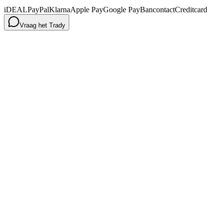
iDEAL
PayPal
Klarna
Apple Pay
Google Pay
Bancontact
Creditcard
Vraag het Trady