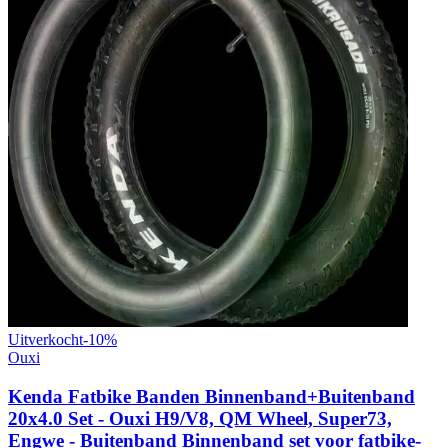
Uitverkocht
-
10
%
Ouxi
Kenda Fatbike Banden Binnenband+Buitenband
20x4.0 Set - Ouxi H9/V8, QM Wheel, Super73,
Engwe - Buitenband Binnenband set voor fatbike-