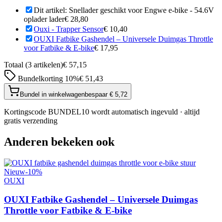
Dit artikel:
Snellader geschikt voor Engwe e-bike - 54.6V
oplader lader
€ 28,80
Ouxi - Trapper Sensor
€ 10,40
OUXI Fatbike Gashendel – Universele Duimgas Throttle
voor Fatbike & E-bike
€ 17,95
Totaal (
3
artikelen)
€ 57,15
Bundelkorting
10
%
€ 51,43
Bundel in winkelwagen
bespaar
€ 5,72
Kortingscode BUNDEL10 wordt automatisch ingevuld · altijd
gratis verzending
Anderen bekeken ook
Nieuw
-
10
%
OUXI
OUXI Fatbike Gashendel – Universele Duimgas
Throttle voor Fatbike & E-bike