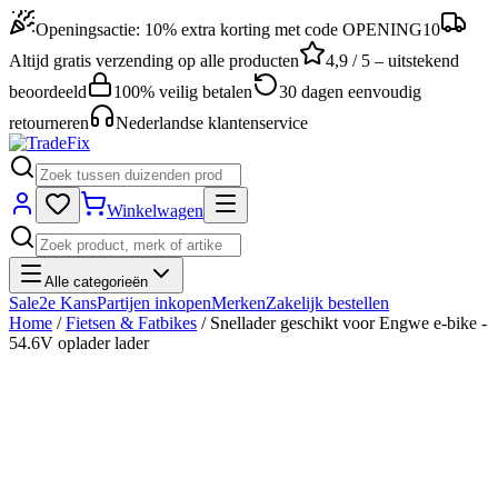
Openingsactie: 10% extra korting met code OPENING10
Altijd gratis verzending op alle producten
4,9 / 5 – uitstekend
beoordeeld
100% veilig betalen
30 dagen eenvoudig
retourneren
Nederlandse klantenservice
Winkelwagen
Alle categorieën
Sale
2e Kans
Partijen inkopen
Merken
Zakelijk bestellen
Home
/
Fietsen & Fatbikes
/
Snellader geschikt voor Engwe e-bike -
54.6V oplader lader