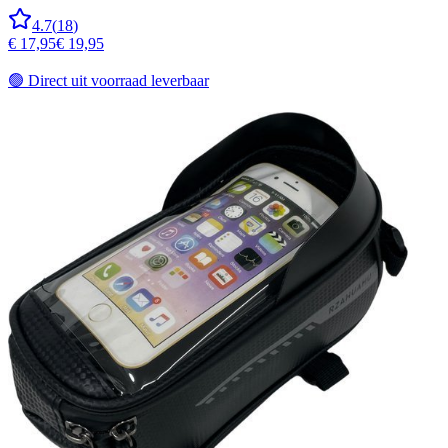
4.7
(
18
)
€ 17,95
€ 19,95
🟢
Direct uit voorraad leverbaar