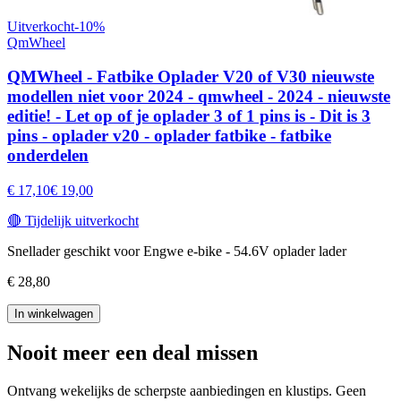
Uitverkocht
-
10
%
QmWheel
QMWheel - Fatbike Oplader V20 of V30 nieuwste
modellen niet voor 2024 - qmwheel - 2024 - nieuwste
editie! - Let op of je oplader 3 of 1 pins is - Dit is 3
pins - oplader v20 - oplader fatbike - fatbike
onderdelen
€ 17,10
€ 19,00
🔴
Tijdelijk uitverkocht
Snellader geschikt voor Engwe e-bike - 54.6V oplader lader
€ 28,80
In winkelwagen
Nooit meer een deal missen
Ontvang wekelijks de scherpste aanbiedingen en klustips. Geen