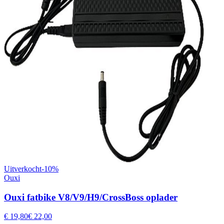
Uitverkocht
-
10
%
Ouxi
Ouxi fatbike V8/V9/H9/CrossBoss oplader
€ 19,80
€ 22,00