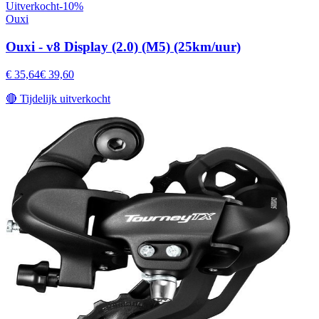
Uitverkocht
-
10
%
Ouxi
Ouxi - v8 Display (2.0) (M5) (25km/uur)
€ 35,64
€ 39,60
🔴
Tijdelijk uitverkocht