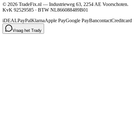
©
2026
TradeFix.nl — Industrieweg 63, 2254 AE Voorschoten.
KvK 92529585 · BTW NL866088489B01
iDEAL
PayPal
Klarna
Apple Pay
Google Pay
Bancontact
Creditcard
Vraag het Trady