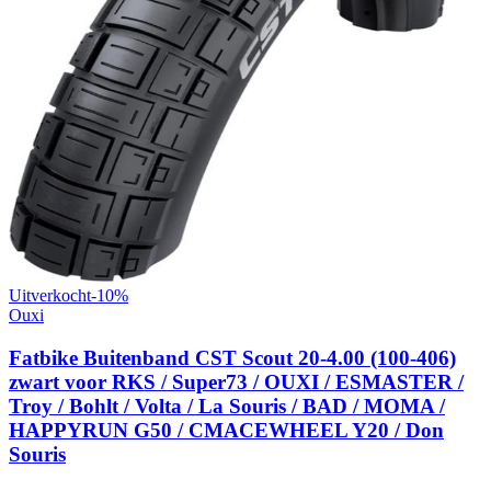
Uitverkocht
-
10
%
Ouxi
Fatbike Buitenband CST Scout 20-4.00 (100-406)
zwart voor RKS / Super73 / OUXI / ESMASTER /
Troy / Bohlt / Volta / La Souris / BAD / MOMA /
HAPPYRUN G50 / CMACEWHEEL Y20 / Don
Souris