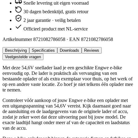
Snelle levering uit eigen voorraad
30 dagen bedenktijd, gratis retour
2 jaar garantie · veilig betalen
Officieel product met NL-service
Artikelnummer
8721082786058
· EAN
8721082786058
Beschrijving
Specificaties
Downloads
Reviews
Veelgestelde vragen
Met deze 54,6V snellader laad je een geschikte Engwe e-bike
eenvoudig op. De lader is praktisch als vervanging van een
bestaande oplader of als extra exemplaar voor thuis, op het werk of
op een andere vaste locatie. Zo hoef je niet telkens één oplader mee
te nemen.
Controleer vóór aankoop of jouw Engwe e-bike een oplader met
een uitgangsspanning van 54,6V vereist. Kijk daarnaast goed naar
de aansluiting en de laadgegevens van de originele lader of accu,
zodat je zeker weet dat deze uitvoering past bij jouw model. De
exacte laadtijd hangt onder meer af van de capaciteit en laadstatus
van de accu.