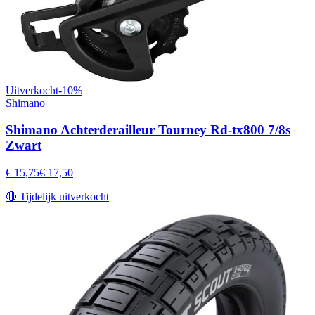
Uitverkocht
-
10
%
Shimano
Shimano Achterderailleur Tourney Rd-tx800 7/8s
Zwart
€ 15,75
€ 17,50
🔴
Tijdelijk uitverkocht