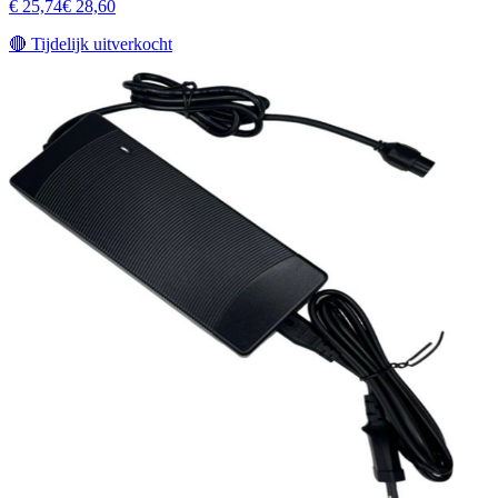
€ 25,74
€ 28,60
🔴
Tijdelijk uitverkocht