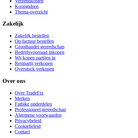
Verzendkosten
Koopgidsen
Thema-overzicht
Zakelijk
Zakelijk bestellen
Op factuur bestellen
Groothandel gereedschap
Bedrijfsvoorraad inkopen
Wij kopen partijen in
Restpartij verkopen
Overstock verkopen
Over ons
Over TradeFix
Merken
Fatbike onderdelen
Professioneel gereedschap
Algemene voorwaarden
Privacybeleid
Cookiebeleid
Contact